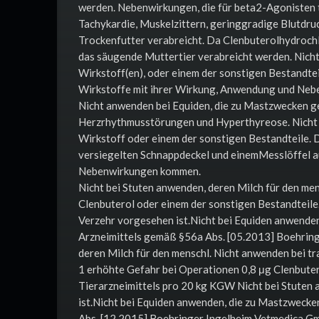
werden. Nebenwirkungen, die für beta2-Agonisten ty
Tachykardie, Muskelzittern, geringgradige Blutdru
Trockenfutter verabreicht. Da Clenbuterolhydrochlo
das säugende Muttertier verabreicht werden. Nich
Wirkstoff(en), oder einem der sonstigen Bestandte
Wirkstoffe mit ihrer Wirkung, Anwendung und Nebe
Nicht anwenden bei Equiden, die zu Mastzwecken g
Herzrhythmusstörungen und Hyperthyreose. Nicht 
Wirkstoff oder einem der sonstigen Bestandteile. 
versiegelten Schnappdeckel und einemMesslöffel a
Nebenwirkungen kommen.
Nicht bei Stuten anwenden, deren Milch für den me
Clenbuterol oder einem der sonstigen Bestandteile
Verzehr vorgesehen ist.Nicht bei Equiden anwend
Arzneimittels gemäß §56a Abs. [05.2013] Boehring
deren Milch für den menschl. Nicht anwenden bei t
1 erhöhte Gefahr bei Operationen 0,8 μg Clenbute
Tierarzneimittels pro 20 kg KGW Nicht bei Stuten
ist.Nicht bei Equiden anwenden, die zu Mastzwec
Abs. [12.2015] Boehringer Ingelheim Vetmedica Gm