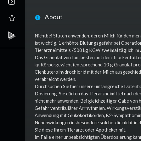
About
Nichtbei Stuten anwenden, deren Milch für den me
ist wichtig. 1 erhöhte Blutungsgefahr bei Operatio
Tierarzneimittels /500 kg KGW zweimal täglich im
Das Granulat wird am besten mit dem Trockenfutter
kg Körpergewicht (entsprechend 10 g Granulat pro
Clenbuterolhydrochlorid mit der Milch ausgeschiede
verabreicht werden.
Durchsuchen Sie hier unsere umfangreiche Datenb
Dosierung. Sie dürfen das Tierarzneimittel nach d
nicht mehr anwenden. Bei gleichzeitiger Gabe von 
Gefahr ventrikulärer Arrhythmien. Wirkungsverstär
Anwendung mit Glukokortikoiden, ß2-Sympathomimet
Nebenwirkungen insbesondere solche, die nicht in de
Sie diese Ihrem Tierarzt oder Apotheker mit.
Im Falle einer unbeabsichtigten Überdosierung kann