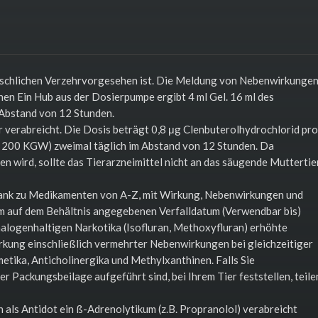
nschlichen Verzehrvorgesehen ist. Die Meldung von Nebenwirkunge
nen Ein Hub aus der Dosierpumpe ergibt 4 ml Gel. 16 ml des
 Abstand von 12 Stunden.
 verabreicht. Die Dosis beträgt 0,8 μg Clenbuterolhydrochlorid pro
 200 KGW) zweimal täglich im Abstand von 12 Stunden. Da
n wird, sollte das Tierarzneimittel nicht an das säugende Muttertie
ank zu Medikamenten von A-Z, mit Wirkung, Nebenwirkungen und
em auf dem Behältnis angegebenen Verfalldatum (Verwendbar bis)
halogenhaltigen Narkotika (Isofluran, Methoxyfluran) erhöhte
kung einschließlich vermehrter Nebenwirkungen bei gleichzeitiger
ika, Anticholinergika und Methylxanthinen. Falls Sie
r Packungsbeilage aufgeführt sind, bei Ihrem Tier feststellen, teile
 als Antidot ein ß-Adrenolytikum (z.B. Propranolol) verabreicht