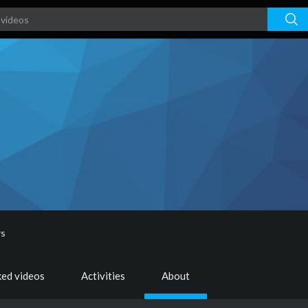
rs
ked videos
Activities
About