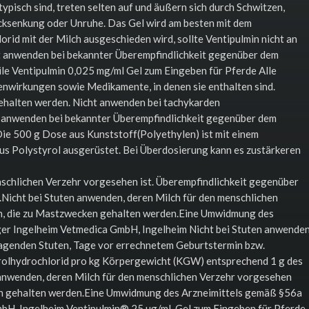
pisch sind, treten selten auf und äußern sich durch Schwitzen,
cksenkung oder Unruhe. Das Gel wird am besten mit dem
rid mit der Milch ausgeschieden wird, sollte Ventipulmin nicht an
t anwenden bei bekannter Überempfindlichkeit gegenüber dem
ile Ventipulmin 0,025 mg/ml Gel zum Eingeben für Pferde Alle
nwirkungen sowie Medikamente, in denen sie enthalten sind.
ehalten werden. Nicht anwenden bei tachykarden
anwenden bei bekannter Überempfindlichkeit gegenüber dem
Die 500 g Dose aus Kunststoff(Polyethylen) ist mit einem
us Polystyrol ausgerüstet. Bei Überdosierung kann es zustärkeren
nschlichen Verzehr vorgesehen ist. Überempfindlichkeit gegenüber
.Nicht bei Stuten anwenden, deren Milch für den menschlichen
en, die zu Mastzwecken gehalten werden.Eine Umwidmung des
er Ingelheim Vetmedica GmbH, Ingelheim Nicht bei Stuten anwenden
ragenden Stuten, Tage vor errechnetem Geburtstermin bzw.
rolhydrochlorid pro kg Körpergewicht (KGW) entsprechend 1 g des
 anwenden, deren Milch für den menschlichen Verzehr vorgesehen
ken gehalten werden.Eine Umwidmung des Arzneimittels gemäß §56a
bH, Ingelheim Ventipulmin® 25 µg/ml, Gel zum Eingeben für Pferde,