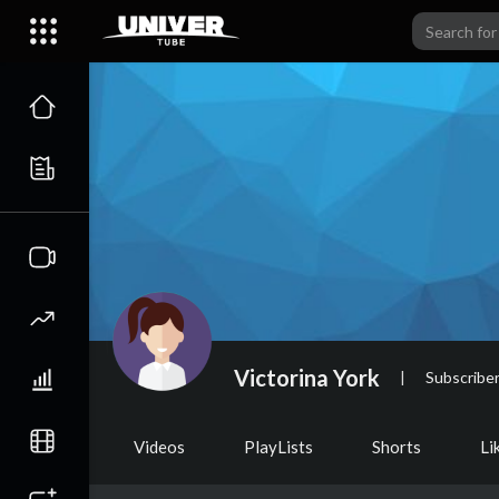
Victorina York
|
Subscribe
Videos
PlayLists
Shorts
Li