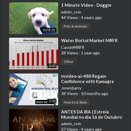
⁣1 Minute Video - Doggie
admin_csm
44 Views
·
4 years ago
Pets & Animals
00:01:01
⁣Water Bottol Market MRFR
CassieMRFR
38 Views
·
1 year ago
Other
0:30
⁣invideo-ai-480 Regain
Confidence with Kamagra
Oral Jell 2025-01-04 (1)
Jonesbarry
38 Views
·
10 months ago
0:50
How-to & Style
⁣ANTES DA IRA | Estreia
Mundial no dia 16 de Outubro
admin_csm
37 Views
·
4 years ago