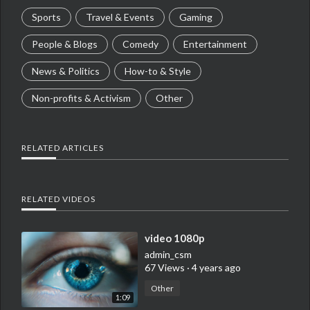
Sports
Travel & Events
Gaming
People & Blogs
Comedy
Entertainment
News & Politics
How-to & Style
Non-profits & Activism
Other
RELATED ARTICLES
RELATED VIDEOS
⁣video 1080p
admin_csm
67 Views
·
4 years ago
Other
1:09